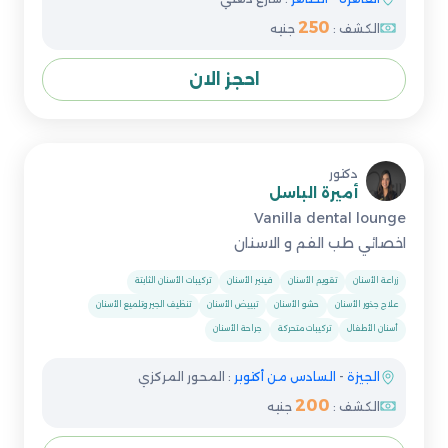
250
الكشف :
جنيه
احجز الان
دكتور
أميرة الباسل
Vanilla dental lounge
اخصائي طب الفم و الاسنان
زراعة الأسنان
تقويم الأسنان
فينير الأسنان
تركيبات الأسنان الثابتة
علاج جذور الأسنان
حشو الأسنان
تبييض الأسنان
تنظيف الجير وتلميع الأسنان
أسنان الأطفال
تركيبات متحركة
جراحة الأسنان
الجيزة
-
السادس من أكتوبر
: المحور المركزي
200
الكشف :
جنيه