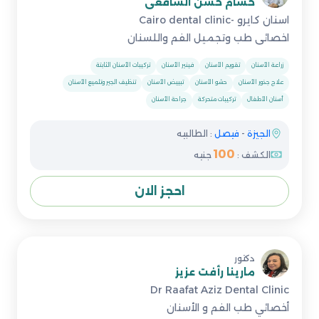
حسام حسن الشافعى
اسنان كايرو -Cairo dental clinic
اخصائى طب وتجميل الفم واللسنان
زراعة الأسنان
تقويم الأسنان
فينير الأسنان
تركيبات الأسنان الثابتة
علاج جذور الأسنان
حشو الأسنان
تبييض الأسنان
تنظيف الجير وتلميع الأسنان
أسنان الأطفال
تركيبات متحركة
جراحة الأسنان
الجيزة
-
فيصل
: الطالبيه
100
الكشف :
جنيه
احجز الان
دكتور
مارينا رأفت عزيز
Dr Raafat Aziz Dental Clinic
أخصائي طب الفم و الأسنان