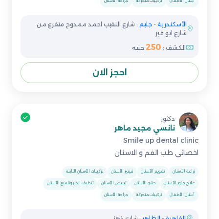
أسنان الأطفال
تركيبات متحركة
جراحة الأسنان
الأسكندرية
-
جليم
: شارع النقيب احمد ممدوح متفرع من
شارع ابو قير
250
الكشف :
جنيه
احجز الان
دكتور
نانسي مجيد ماهر
Smile up dental clinic
اخصائى طب الفم و الاسنان
زراعة الأسنان
تقويم الأسنان
فينير الأسنان
تركيبات الأسنان الثابتة
علاج جذور الأسنان
حشو الأسنان
تبييض الأسنان
تنظيف الجير وتلميع الأسنان
أسنان الأطفال
تركيبات متحركة
جراحة الأسنان
القاهرة
-
الظاهر
: شارع ذهني