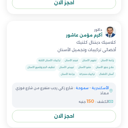
احجز الان
دكتور
أكرم مؤمن عاشور
كلاسيك دينتال كلنيك
أخصائى تركيبات وتجميل الأسنان
زراعة الأسنان
تقويم الأسنان
فينير الأسنان
تركيبات الأسنان الثابتة
علاج جذور الأسنان
حشو الأسنان
تبييض الأسنان
تنظيف الجير وتلميع الأسنان
أسنان الأطفال
تركيبات متحركة
جراحة الأسنان
الأسكندرية
-
سموحة
: شارع زكي رجب متفرع من شارع فوزي
معاذ
150
الكشف :
جنيه
احجز الان