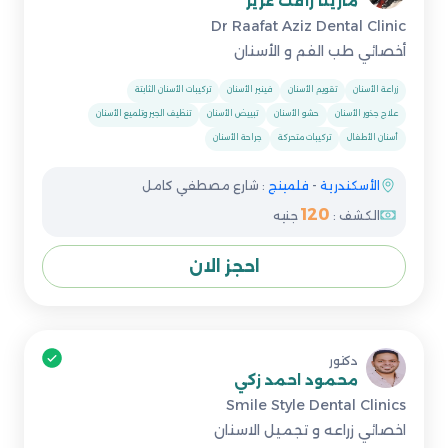
مارينا رأفت عزيز
Dr Raafat Aziz Dental Clinic
أخصائي طب الفم و الأسنان
زراعة الأسنان
تقويم الأسنان
فينير الأسنان
تركيبات الأسنان الثابتة
علاج جذور الأسنان
حشو الأسنان
تبييض الأسنان
تنظيف الجير وتلميع الأسنان
أسنان الأطفال
تركيبات متحركة
جراحة الأسنان
الأسكندرية
-
فلمينج
: شارع مصطفي كامل
120
الكشف :
جنيه
احجز الان
دكتور
محمود احمد زكي
Smile Style Dental Clinics
اخصائي زراعه و تجميل الاسنان