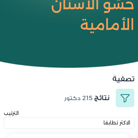
حشو الأسنان
الأمامية
تصفية
نتائج
215
دكتور
الترتيب