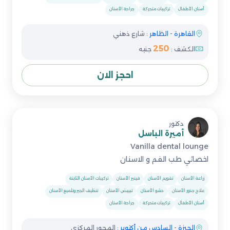
أسنان الأطفال
تركيبات متحركة
جراحة الأسنان
القاهرة
-
الظاهر
: شارع ذهني
250
الكشف :
جنيه
احجز الان
دكتور
أميرة الباسل
Vanilla dental lounge
اخصائي طب الفم و الاسنان
زراعة الأسنان
تقويم الأسنان
فينير الأسنان
تركيبات الأسنان الثابتة
علاج جذور الأسنان
حشو الأسنان
تبييض الأسنان
تنظيف الجير وتلميع الأسنان
أسنان الأطفال
تركيبات متحركة
جراحة الأسنان
الجيزة
-
السادس من أكتوبر
: المحور المركزي