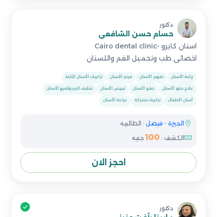
دكتور
حسام حسن الشافعى
اسنان كايرو -Cairo dental clinic
اخصائى طب وتجميل الفم واللسنان
زراعة الأسنان
تقويم الأسنان
فينير الأسنان
تركيبات الأسنان الثابتة
علاج جذور الأسنان
حشو الأسنان
تبييض الأسنان
تنظيف الجير وتلميع الأسنان
أسنان الأطفال
تركيبات متحركة
جراحة الأسنان
الجيزة
-
فيصل
: الطالبيه
100
الكشف :
جنيه
احجز الان
دكتور